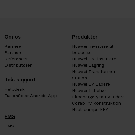
Om os
Produkter
Karriere
Huawei Invertere til
Partnere
beboelse
Referencer
Huawei C&I invertere
Distributører
Huawei Lagring
Huawei Transformer
Station
Tek. support
Huawei EV Ladere
Helpdesk
Huawei Tilbehør
FusionSolar Android App
Ekoenergetyka EV ladere
Corab PV konstruktion
Heat pumps ERA
EMS
EMS