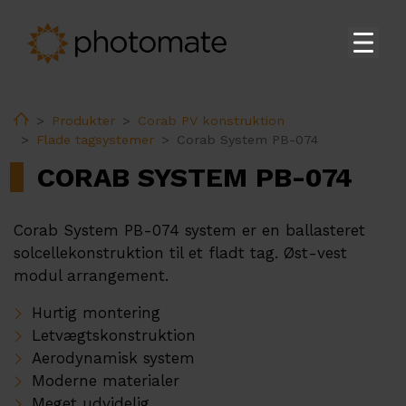
Hjem
Home
Produkter
Corab PV konstruktion
Su
Produkter
Flade tagsystemer
Corab System PB-074
Huawei Boliginvertere
CORAB SYSTEM PB-074
Huawei Kommercielle & Store Invertere
Huawei Lagring
Corab System PB-074 system er en ballasteret
solcellekonstruktion til et fladt tag. Øst-vest
Huawei Transformer Station
modul arrangement.
Huawei Tilbehør
Hurtig montering
Huawei EV Ladere
Letvægtskonstruktion
Ekoenergetyka EV Opladere
Aerodynamisk system
Moderne materialer
PV constructions
Meget udvidelig