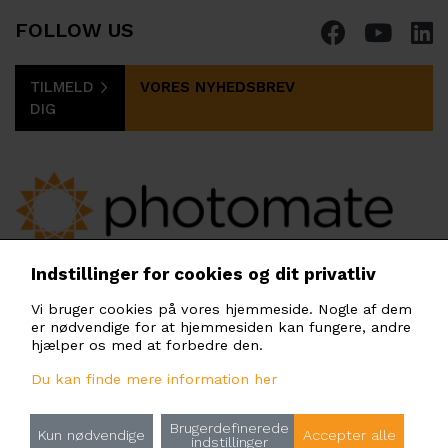
FOLLOW US
TILMELD
VORES NYHEDSBREV
DIG
PHOTOMATE SCANDINAVIA AB
Indstillinger for cookies og dit privatliv
Gullfossgatan 3, 164 40 Kista, Stockholm,
Vi bruger cookies på vores hjemmeside. Nogle af dem
Sweden
er nødvendige for at hjemmesiden kan fungere, andre
scandinavia@photomate.eu
hjælper os med at forbedre den.
Du kan finde mere information her
Brugerdefinerede
Principper for behandling af personoplysninger
Kun nødvendige
Accepter alle
indstillinger