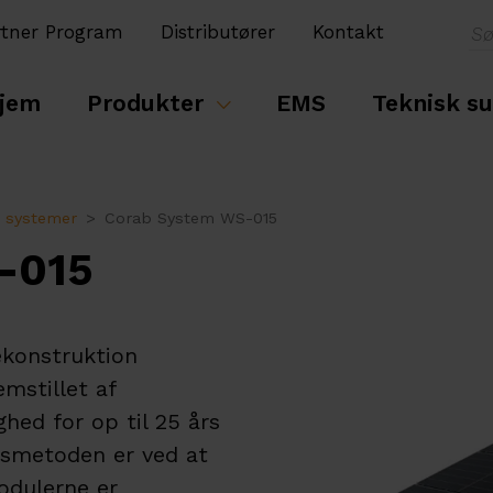
rtner Program
Distributører
Kontakt
jem
Produkter
EMS
Teknisk s
 systemer
Corab System WS-015
-015
konstruktion
emstillet af
hed for op til 25 års
gsmetoden er ved at
odulerne er