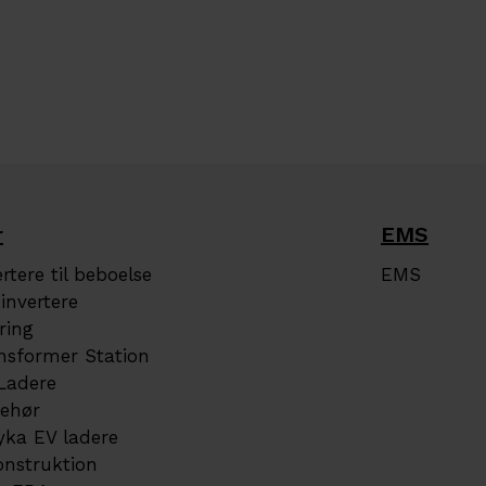
r
EMS
rtere til beboelse
EMS
invertere
ring
nsformer Station
Ladere
behør
yka EV ladere
onstruktion