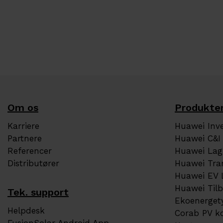
Om os
Produkte
Karriere
Huawei Inve
Partnere
Huawei C&I 
Referencer
Huawei Lag
Distributører
Huawei Tra
Huawei EV 
Huawei Til
Tek. support
Ekoenerget
Helpdesk
Corab PV k