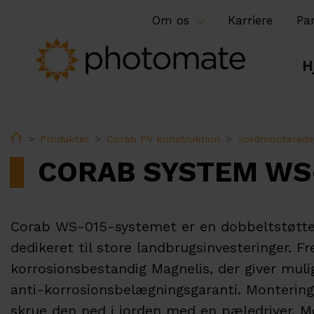
Om os
Karriere
Pa
H
Home
Produkter
Corab PV konstruktion
Jordmonterede
CORAB SYSTEM WS
Corab WS-015-systemet er en dobbeltstøtte
dedikeret til store landbrugsinvesteringer. Fr
korrosionsbestandig Magnelis, der giver mulig
anti-korrosionsbelægningsgaranti. Monterin
skrue den ned i jorden med en pæledriver. M