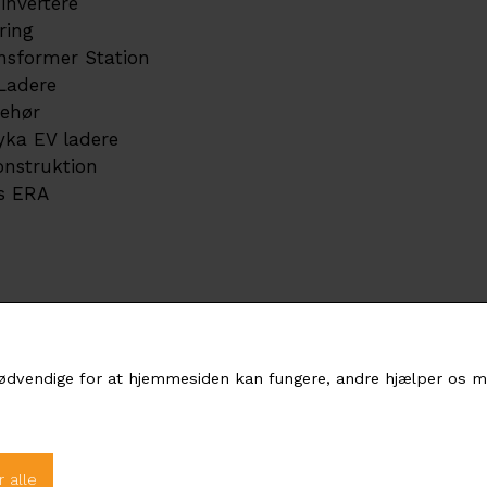
invertere
ring
nsformer Station
Ladere
behør
yka EV ladere
onstruktion
s ERA
 SCANDINAVIA AB
ødvendige for at hjemmesiden kan fungere, andre hjælper os m
an 3, 164 40 Kista, Stockholm, Sweden
 alle